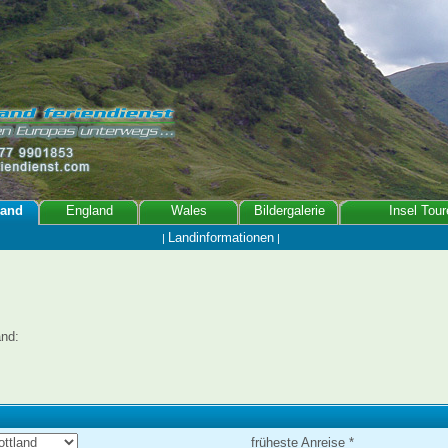
land
England
Wales
Bildergalerie
Insel Tour
Landinformationen
|
|
and:
früheste Anreise *