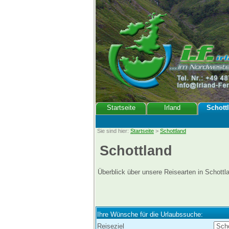
Startseite
Irland
Schott
Sie sind hier:
Startseite
>
Schottland
Schottland
Überblick über unsere Reisearten in Schottl
Ihre Wünsche für die Urlaubssuche:
Reiseziel